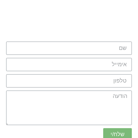
מלאו את הטופס ונציגינו יחזור אליכם
בהקדם:
שלח/י