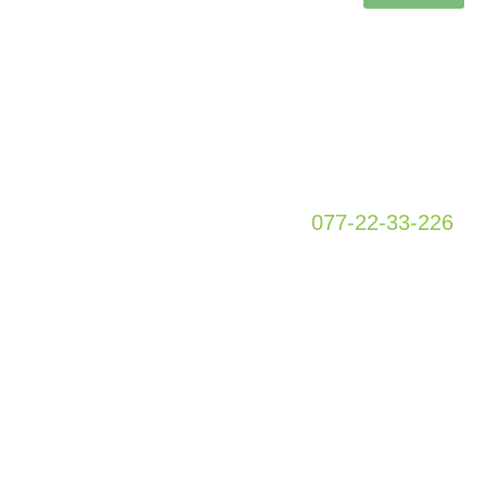
כתובת
מטה גור 5
קומה 1
פתח תקווה
077-22-33-226