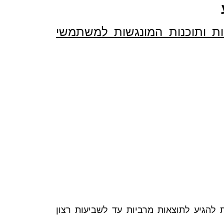
יות ותוכנות המונגשות למשתמשי
 שבידיים מיומנות ומוסמכות כמו אלו הנמצאים ב- Data Base מאפשרות להגיע לתוצאות מרביות עד לשביעות רצון