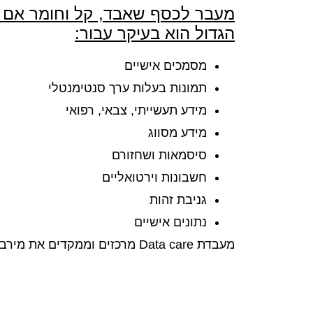
מעבר לכסף שאבד, קל וחומר אם המ
הגדול הוא בעיקר עבור:
מסמכים אישיים
תמונות בעלות ערך סנטימנטלי
מידע תעשייתי, צבאי, רפואי
מידע מסווג
סיסמאות ושחזורם
חשבונות וירטואליים
גניבת זהות
נתונים אישיים
מעבדת Data care מרכזים וממקדים את מירב מאמציהם ורותמים את מירב המוחות והציוד המתקדם ביותר לשחזור מידע מאייפון שנגנב.