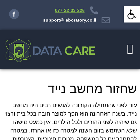
פתח סרגל נגישות
077-22-33-226
support@laboratory.co.il
שחזור מחשב נייד
עוד לפני שהתחילה הקורונה לאנשים רבים היה מחשב
נייד. בשנה האחרונה הוא הפך למוצר חובה בכל בית ורצוי
גם שיהיה לשני ההורים ולכל הילדים. אין כמעט מישהו
שלא השתמש בזום השנה למטרה כזו או אחרת. במטרה
להתחבר עם כל המשפחה, מטרות חינוכיות, הצטרפות