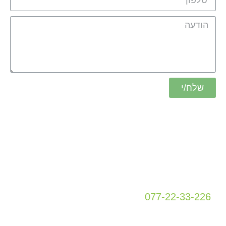
שלח/י
כתובת
מטה גור 5
קומה 1
פתח תקווה
077-22-33-226