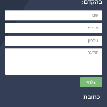
בהקדם:
שלח/י
כתובת