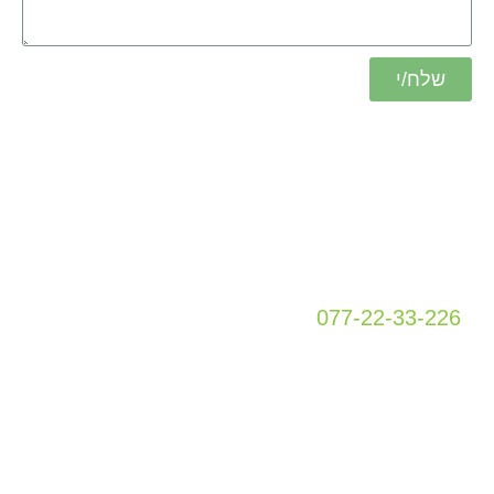
שלח/י
כתובת
מטה גור 5
קומה 1
פתח תקווה
077-22-33-226