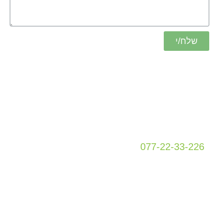
שלח/י
כתובת
מטה גור 5
קומה 1
פתח תקווה
077-22-33-226