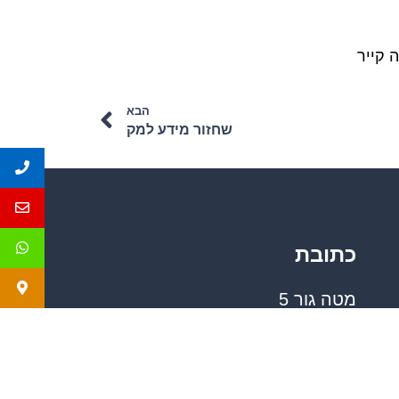
 קייר
הבא
שחזור מידע למק
כתובת
מטה גור 5
קומה 1
פתח תקווה
077-22-33-226