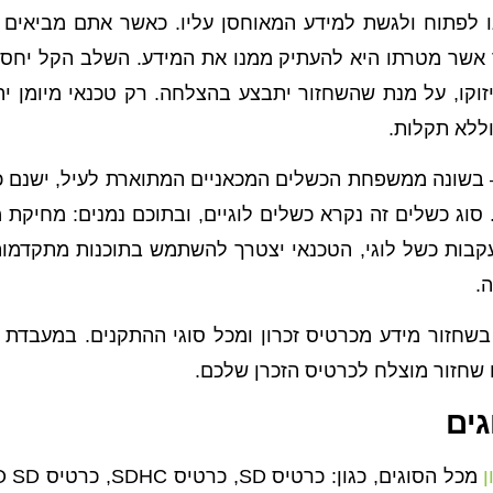
נו לפתוח ולגשת למידע המאוחסן עליו. כאשר אתם מביאים
 אשר מטרתו היא להעתיק ממנו את המידע. השלב הקל יחס
יזוקו, על מנת שהשחזור יתבצע בהצלחה. רק טכנאי מיומן י
ללא תקלות.
בשונה ממשפחת הכשלים המכאניים המתוארת לעיל, ישנם כשל
. סוג כשלים זה נקרא כשלים לוגיים, ובתוכם נמנים: מחיקת 
עקבות כשל לוגי, הטכנאי יצטרך להשתמש בתוכנות מתקדמו
.
אטה קייר נסיון של מעל ל-15 שנה בשחזור מידע מכרטיס זכרון ומכל סוגי ההת
שחזור מוצלח לכרטיס הזכרן שלכם.
גים
ן
מכל הסוגים, כגון: כרטיס SD, כרטיס SDHC, כרטיס MICRO SD, כרטיס XD, כרטיס MINI SD,